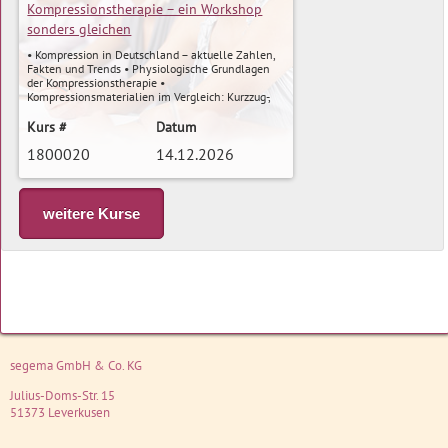
Kompressionstherapie – ein Workshop
sonders gleichen
• Kompression in Deutschland – aktuelle Zahlen,
Fakten und Trends • Physiologische Grundlagen
der Kompressionstherapie •
Kompressionsmaterialien im Vergleich: Kurzzug-,
Langzug-, Polster- und Kohäsivbinden •
Mehrkomponentenverbände: Wirkung,
Kurs #
Datum
Anwendung, Fehlerquellen • Ulkus-
1800020
14.12.2026
Strumpfsysteme & adaptive Systeme – was passt
zu wem? • Der Veno-/Vadoplex und andere
moderne Systeme – apparative Unterstützung
verstehen und bewerten • Dopplerdruckmessung
mehr »
& Knöchel-Arm-Index (ABI) – Indikationen,
weitere Kurse
Kontraindikationen, Grenzwerte • KADI-Messung –
praktische Anwendung in der Wundversorgung •
An- und Ausziehhilfen – Entlastung für Pflege und
Patient:innen • Praxisstationen & Selbsterfahrung
– Wickeln, Messen, Vergleichen
segema GmbH & Co. KG
Julius-Doms-Str. 15
51373
Leverkusen