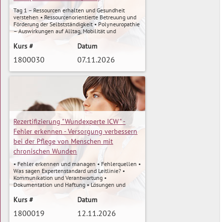
Tag 1 – Ressourcen erhalten und Gesundheit
verstehen
• Ressourcenorientierte Betreuung und
Förderung der Selbstständigkeit • Polyneuropathie
– Auswirkungen auf Alltag, Mobilität und
Wohlbefinden • Fibromyalgie – Verständnis für
Schmerzen und Erschöpfung • Obstipation –
Kurs #
Datum
Ursachen, Vorbeugung und unterstützende
1800030
07.11.2026
Maßnahmen • Schlafstörungen – erkennen,
verstehen und begleiten • Erfahrungsaustausch
und Fallbesprechungen aus der Praxis
Tag 2 –
Resilienzförderung & Aktivierung in der Betreuung
mehr »
• Resilienz und Selbstfürsorge im Berufsalltag •
Aktivierende Betreuung zur Förderung
vorhandener Fähigkeiten • Bewegungs- und
Beschäftigungsangebote mit einfachen Mitteln •
Humor, Achtsamkeit und kreative Methoden in der
Rezertifizierung "Wundexperte ICW" -
Betreuung • Motivation, Teilhabe und
Lebensqualität fördern • Praktische Übungen und
Fehler erkennen - Versorgung verbessern
Ideen für den Betreuungsalltag
bei der Pflege von Menschen mit
chronischen Wunden
• Fehler erkennen und managen • Fehlerquellen •
Was sagen Expertenstandard und Leitlinie? •
Kommunikation und Verantwortung •
Dokumentation und Haftung • Lösungen und
Handlungsempfehlungen Anhand von
verschiedenen Fallbeispielen wollen wir Fehler
Kurs #
Datum
suchen und Strategien für eine verbesserte
1800019
12.11.2026
Versorgung des Menschen mit einer chronischen
Wunde entwickeln.