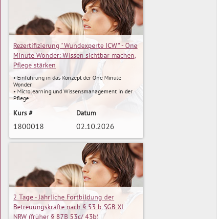
mehr »
sektorenübergreifende Versorgung
• Expertenstandard Entlassmanagement:
Bedeutung für die Wundversorgung, strukturierte
Übergänge, Rolle der Wundfachkräfte
• Edukation & Selbstmanagement: Anleitung,
Beratung, Förderung von Adhärenz und
Eigenverantwortung
Rezertifizierung "Wundexperte ICW" - One
• Körperbild & Wahrnehmung: Auswirkungen
Minute Wonder: Wissen sichtbar machen,
chronischer Wunden, sensibler Umgang und
Kommunikation
Pflege stärken
• Reflexion & Transfer: Reflexion des beruflichen
Handelns, Transfer in den Praxisalltag, Austausch
• Einführung in das Konzept der One Minute
Wonder
• Microlearning und Wissensmanagement in der
Pflege
• Gestaltung von OMWs im Kontext der
Wundversorgung
Kurs #
Datum
• Themenideen: Hautschutz, Produktgruppen,
1800018
02.10.2026
Expertenstandards, Schmerzmanagement
• Praxisübung: Erstellung eines eigenen One
Minute Wonder
• Reflexion und Transfer in den Berufsalltag
mehr »
2 Tage - Jährliche Fortbildung der
Betreuungskräfte nach § 53 b SGB XI
NRW (früher § 87B 53c/ 43b)