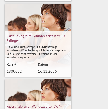
mehr »
Fortbildung zum "Wundexperte ICW" in
Solingen
• ICW und Kurskonzept • Haut/Hautpflege •
Wundarten/Wundheilung • Schmerz • Hospitation
und Leistungsnachweise • Hygiene in der
Wundversorgung •
Wundbeurteilung/Dokumentation •
Expertenstandard: Pflege von menschen mit
Kurs #
Datum
chronischen Wunden • Ulcus Cruris
1800002
16.11.2026
Prophylaxe/Behandlung • Dekubitus Prophylaxe
und Therapie • Diabetisches Fußsyndrom
Prophylaxe und Therapie • Grundsätze
Wundversorgung/Wundauflagen •
mehr »
Wundreinigung/Wundspülung •
Infektmanagement • Fallmanagement •
Finanzierung der Wundversorgung • Rechtliche
Aspekte der Wundversorgung • Edukation •
Ernährung • Vorbereitung auf die Klausur
Rezertifizierung "Wundexperte ICW" -