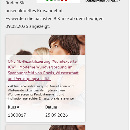
finden Sie
unser aktuelles Kursangebot.
Es werden die nächsten 9 Kurse ab dem heutigen
09.08.2026 angezeigt.
ONLINE-Rezertifizierung "Wundexperte
ICW" - Moderne Wundversorgung im
Spannungsfeld von Praxis, Wissenschaft
und Versorgungsrealität
• Aktuelle Wundversorgung: Grundlagen und
Weiterentwicklungen der hydroaktiven
Wundversorgung, Produktauswahl und
indikationsgerechter Einsatz, praxisrelevante
Fallbeispiele
• Evidenz & Trends: Aktuelle Studien, Zahlen und
Kurs #
Datum
Versorgungsdaten, nationale und internationale
1800017
25.09.2026
Trends, Bedeutung von Evidenz für den
Pflegealltag
• Stationär vs. ambulant: Unterschiede,
Schnittstellen und Herausforderungen,