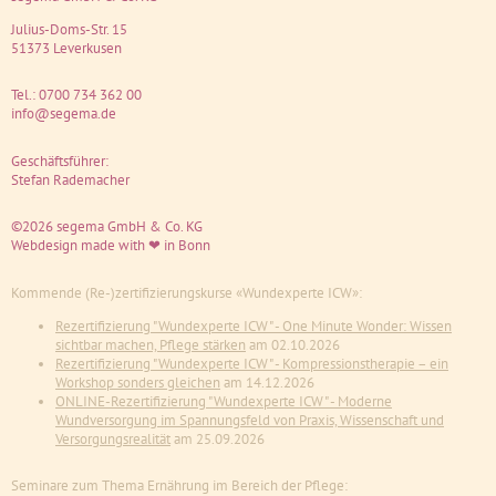
Julius-Doms-Str. 15
51373
Leverkusen
Tel.:
0700 734 362 00
info@segema.de
Geschäftsführer:
Stefan Rademacher
©2026 segema GmbH & Co. KG
Webdesign
made with ❤ in Bonn
Kommende (Re-)zertifizierungskurse «Wundexperte ICW»:
Rezertifizierung "Wundexperte ICW" - One Minute Wonder: Wissen
sichtbar machen, Pflege stärken
am 02.10.2026
Rezertifizierung "Wundexperte ICW" - Kompressionstherapie – ein
Workshop sonders gleichen
am 14.12.2026
ONLINE-Rezertifizierung "Wundexperte ICW" - Moderne
Wundversorgung im Spannungsfeld von Praxis, Wissenschaft und
Versorgungsrealität
am 25.09.2026
Seminare zum Thema Ernährung im Bereich der Pflege: