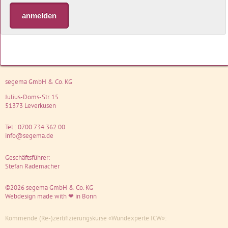
anmelden
segema GmbH & Co. KG
Julius-Doms-Str. 15
51373
Leverkusen
Tel.:
0700 734 362 00
info@segema.de
Geschäftsführer:
Stefan Rademacher
©2026 segema GmbH & Co. KG
Webdesign
made with ❤ in Bonn
Kommende (Re-)zertifizierungskurse «Wundexperte ICW»: